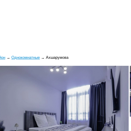
йон
→
Однокомнатные
→
Ахшарумова