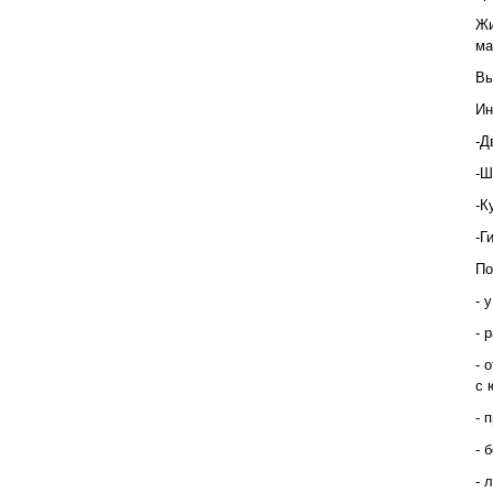
Жи
ма
Вы
Ин
-Д
-Ш
-К
-Г
По
- 
- 
- 
с 
- 
- 
- 