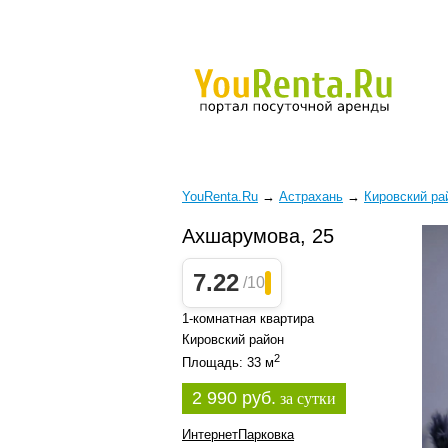
YouRenta.Ru
→
Астрахань
→
Кировский ра
Ахшарумова, 25
7.22
/10
1-комнатная квартира
Кировский район
2
Площадь: 33 м
2 990 руб.
за сутки
Интернет
Парковка