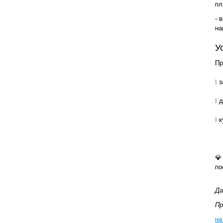
пл
- 
на
У
Пр
❕ 
❕ 
❕ 
💎
по
Да
Пр
на