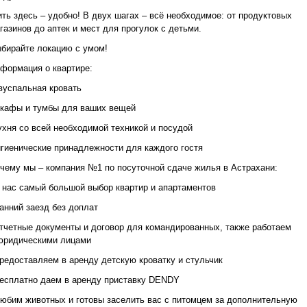
ть здесь – удобно! В двух шагах – всё необходимое: от продуктовых
газинов до аптек и мест для прогулок с детьми.
бирайте локацию с умом!
формация о квартире:
вуспальная кровать
кафы и тумбы для ваших вещей
ухня со всей необходимой техникой и посудой
игиенические принадлежности для каждого гостя
чему мы – компания №1 по посуточной сдаче жилья в Астрахани:
у нас самый большой выбор квартир и апартаментов
ранний заезд без доплат
отчетные документы и договор для командированных, также работаем
юридическими лицами
предоставляем в аренду детскую кроватку и стульчик
бесплатно даем в аренду приставку DENDY
любим животных и готовы заселить вас с питомцем за дополнительную