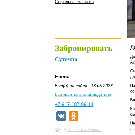
Стиральная машинка
Забронировать
Д
До
Суточно
Ас
Gr
Елена
дл
Был(а) на сайте: 13.05.2026.
На
со
Все квартиры арендодателя
Ва
+7-917-187-99-14
Кр
бы
На
лю
Добавить в избранное