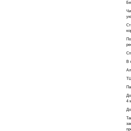
Бе
Чи
ую
Ст
ко
По
ре
Сп
В 
Ал
ТЦ
Па
До
4 
До
Та
за
пр