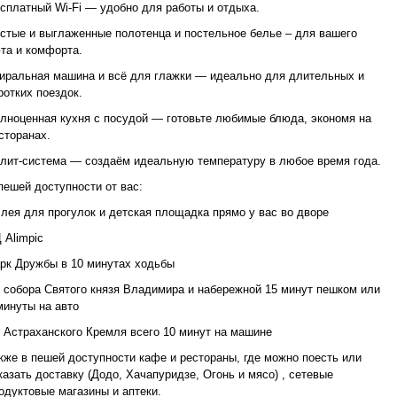
сплатный Wi-Fi — удобно для работы и отдыха.
стые и выглаженные полотенца и постельное белье – для вашего
та и комфорта.
иральная машина и всё для глажки — идеально для длительных и
ротких поездок.
лноценная кухня с посудой — готовьте любимые блюда, экономя на
сторанах.
лит-система — создаём идеальную температуру в любое время года.
пешей доступности от вас:
лея для прогулок и детская площадка прямо у вас во дворе
 Alimpic
рк Дружбы в 10 минутах ходьбы
 собора Святого князя Владимира и набережной 15 минут пешком или
минуты на авто
 Астраханского Кремля всего 10 минут на машине
кже в пешей доступности кафе и рестораны, где можно поесть или
казать доставку (Додо, Хачапуридзе, Огонь и мясо) , сетевые
одуктовые магазины и аптеки.