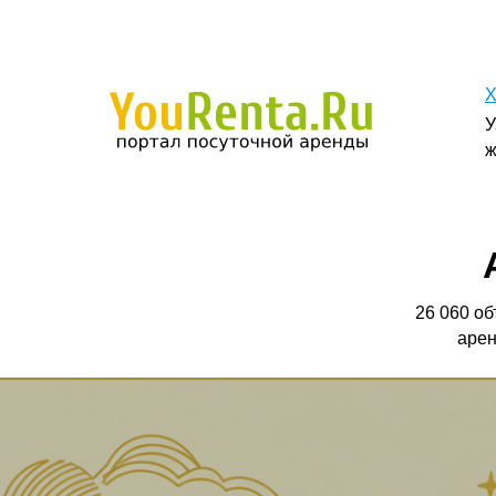
Хотите сня
Узнайте как 
жильё на кор
Аренд
26 060 объявлений от
аренде квартир 