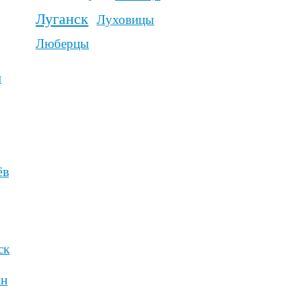
овский Посад
ральск
есский
заводск
-Камчатский
льск
сков
игорск