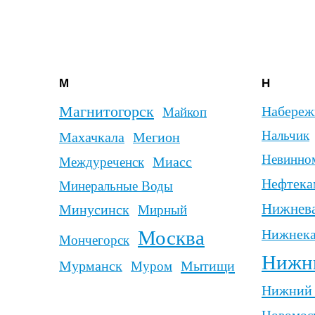
Новомосковск
Новосибирс
Новотроицк
Новоч
Новочеркасск
Новый Уренгой
Но
Норильск
Ноябрьс
Р
С
Реутов
Ржев
Рославль
Саки
Салават
Сале
Россошь
Самара
Ростов-на-Дону
Санкт-Петер
Рязань
Рубцовск
Рыбинск
Саранск
Сарапул
Саратов
Сатка
Саяногорск
Саянск