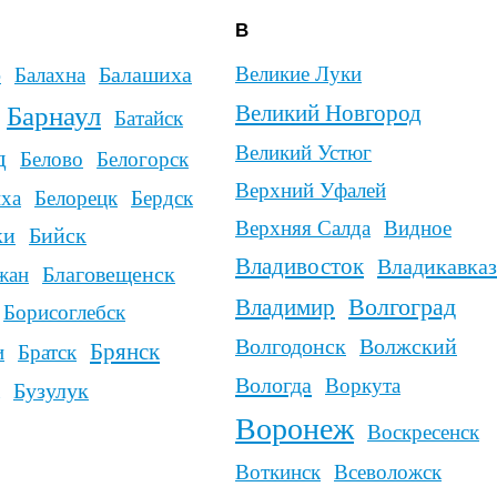
Верхняя Салда
Видное
Владивосток
Владикавказ
вещенск
Волгоград
Владимир
бск
Волгодонск
Волжский
Брянск
Вологда
Воркута
Воронеж
Воскресенск
Воткинск
Всеволожск
Вуктыл
Выборг
Вязьма
Ж
З
Железноводск
Запорожье
Зв
ск
Ейск
Железногорск
Зеленогорск
З
г
Железнодорожный
Елец
Зеленоградск
Жуковский
Златоуст