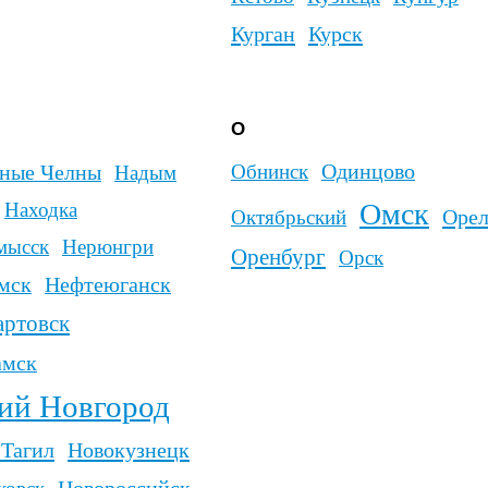
к
ебоксарск
гинск
к
Нягань
Т
У
хард
Тамбов
Углич
Удачны
Таганрог
Таштагол
Улан-Удэ
Уль
Тверь
Тобольск
Тихорецк
Усолье-Сибирс
Тольятти
Томск
бург
Туапсе
Усть-Илимск
У
Тула
Туймазы
Тулун
Уф
Усть-Кут
Тюмень
Учалы