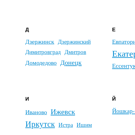
И
Й
Ижевск
Йошкар-Ола
Иваново
Иркутск
Истра
Ишим