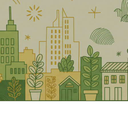
енджик
Глазов
Губаха
Хрустальный