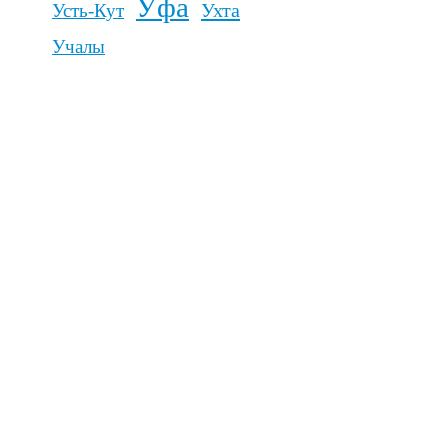
Ярославль
ль
щение на
стями
их авторов