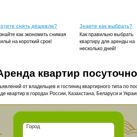
Добавить кварт
ть дешевле?
Знаете как выбрать?
Бизнес пос
экономить снимая
Как правильно выбрать
Как зарабат
откий срок!
квартиру для аренды на
посуточной а
несколько дней!
а квартир посуточно
 владельцев и гостиниц квартирного типа по посуточной
в городах России, Казахстана, Беларуси и Украины.
Город
Даты заезда и отъезда