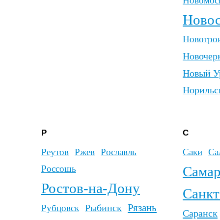
Севас
Светлогорск
Северодвинск
Севе
Сер
Сергиев Посад
Симфер
Серпухов
Славянск-на-Кубани
Смоленск
Советская Гавань
С
Сочи
Ставрополь
Старый Оскол
Сте
Суздаль
Ступино
Сыктывк
Сызрань
Ф
Х
Феодосия
Хабаровск
Ханты-Мансийск