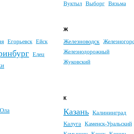
К
Л
Казань
Лабинск
Калининград
Ленинск-Кузн
Калуга
Каменск-Уральский
Л
Лесосибирск
Камышин
Канск
Кашин
Луганск
Лух
Кемерово
Керчь
Люберцы
Киров
Кинешма
Кировск
Кисловодск
Клин
Когалым
Кодинск
Коломна
Кольчугино
Комсомольск-на-Амуре
Кондопога
Копейск
Королёв
Кострома
Костомукша
Красногорск