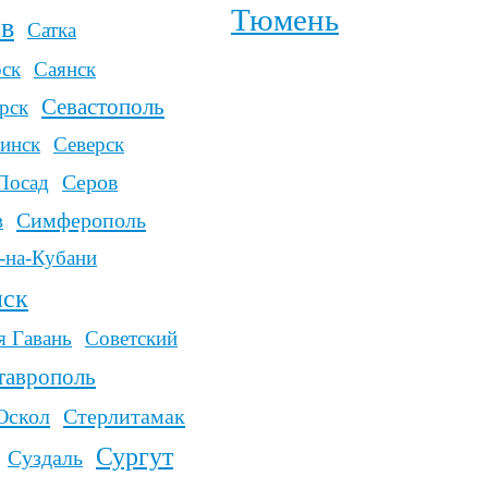
Челябинск
Череповец
Черногорск
Черкесск
Чехов
Чита
Ю
Я
та
Южно-Сахалинск
Ялта
Якутск
Южноуральск
Посуточная аренда квартир
Посуточная аренда жилья - это услуга при которой арендодате
предоставляет арендатору для целей проживания жилое поме
короткий срок.
В разделе
статьи
можно подробнее познакомиться с особенно
посуточной аренды и другими полезными материалами от наш