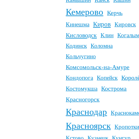
Краснодар
Краснокамск
Красноярск
Кропоткин
Кстово
Кузнецк
Кунгур
Курган
Курск
О
П
ы
Обнинск
Одинцово
Павлово
Павл
Надым
Омск
Пенза
Первоу
Орел
Октябрьский
юнгри
Переславль-Зал
Оренбург
Орск
еюганск
Пермь
Петро
Петропавловск
Подо
Печоры
город
П
Прокопьевск
Пят
Пушкино
вокузнецк
ороссийск