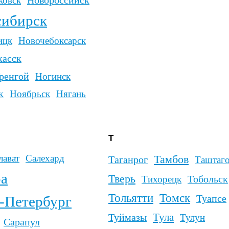
тополь
рск
ов
ополь
оветский
рлитамак
Сургут
ар
Ч
Ш
Чайковский
Чебаркуль
Шуя
Чебоксары
Херсон