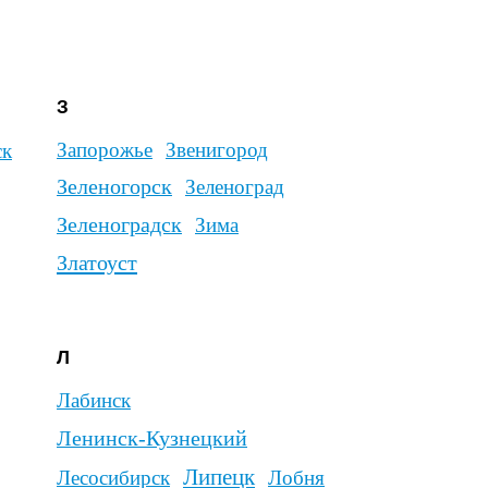
ецкий
ипецк
Лобня
овицы