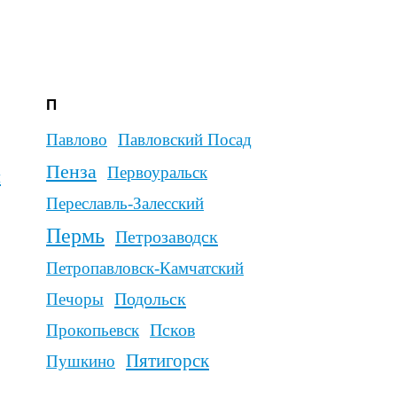
й
Ужур
яновск
Усинск
Уссурийск
кое
сть-Катав
а
Ухта