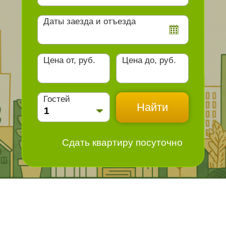
Цена от, руб.
Цена до, руб.
Гостей
Сдать квартиру посуточно
В
Г
Балашиха
Великие Луки
Гатчина
Гел
Великий Новгород
л
Горно-Алтайск
Батайск
Великий Устюг
Губкин
Гусь-
Белогорск
Верхний Уфалей
цк
Бердск