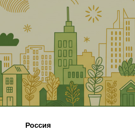
Россия
А
Б
Абакан
Балаково
Балахна
Азов
Алдан
Барнау
Александров
Алушта
Балашов
Анапа
Ангарск
Альметьевск
Белгород
Белово
Апатиты
Арзамас
Армавир
Белокуриха
Белоре