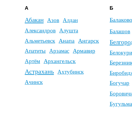
Архангельск
Артём
Березники
Бийск
Астрахань
Ахтубинск
Благо
Биробиджан
Ачинск
Богучар
Борисогле
Боровичи
Братск
Бугульма
Бузулук
Д
Е
Дзержинск
Евпатория
Дзержинский
Егорьев
Димитровград
Дмитров
Екатеринбур
Донецк
Домодедово
Ессентуки