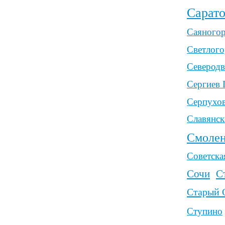
Химки
Щ
Э
Щёлково
Электросталь
Элис
Энгельс