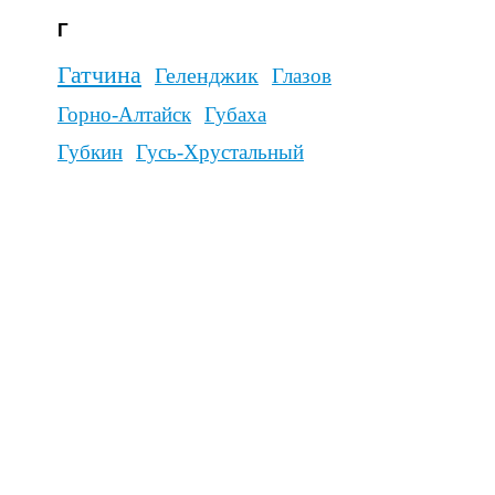
енигород
еленоград
Зима