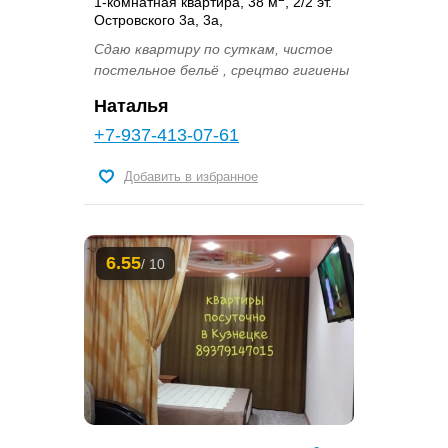
1-комнатная квартира, 38 м
, 2/2 эт.
Островского 3а, 3а,
Сдаю квартиру по суткам, чистое
постельное бельё , срецтво гигиены
Наталья
+7-937-413-07-61
Добавить в избранное
6.55
/ 10