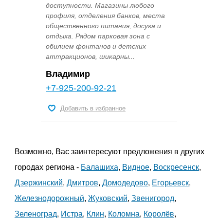
доступности. Магазины любого
профиля, отделения банков, места
общественного питания, досуга и
отдыха. Рядом парковая зона с
обилием фонтанов и детских
аттракционов, шикарны...
Владимир
+7-925-200-92-21
Добавить в избранное
Возможно, Вас заинтересуют предложения в других
городах региона -
Балашиха
,
Видное
,
Воскресенск
,
Дзержинский
,
Дмитров
,
Домодедово
,
Егорьевск
,
Железнодорожный
,
Жуковский
,
Звенигород
,
Зеленоград
,
Истра
,
Клин
,
Коломна
,
Королёв
,