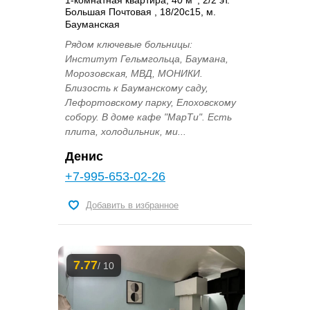
Большая Почтовая , 18/20с15, м.
Бауманская
Рядом ключевые больницы:
Институт Гельмгольца, Баумана,
Морозовская, МВД, МОНИКИ.
Близость к Бауманскому саду,
Лефортовскому парку, Елоховскому
собору. В доме кафе "МарТи". Есть
плита, холодильник, ми...
Денис
+7-995-653-02-26
Добавить в избранное
7.77
/ 10