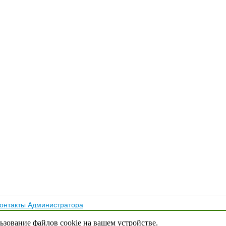
онтакты Администратора
тика конфиденциальности
льзование файлов cookie на вашем устройстве.