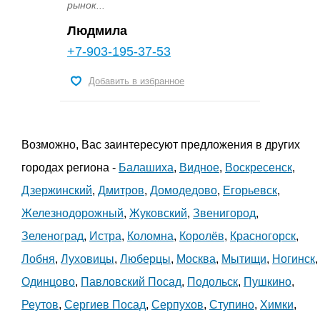
рынок...
Людмила
+7-903-195-37-53
Добавить в избранное
Возможно, Вас заинтересуют предложения в других
городах региона -
Балашиха
,
Видное
,
Воскресенск
,
Дзержинский
,
Дмитров
,
Домодедово
,
Егорьевск
,
Железнодорожный
,
Жуковский
,
Звенигород
,
Зеленоград
,
Истра
,
Коломна
,
Королёв
,
Красногорск
,
Лобня
,
Луховицы
,
Люберцы
,
Москва
,
Мытищи
,
Ногинск
,
Одинцово
,
Павловский Посад
,
Подольск
,
Пушкино
,
Реутов
,
Сергиев Посад
,
Серпухов
,
Ступино
,
Химки
,