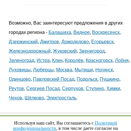
Возможно, Вас заинтересуют предложения в других
городах региона -
Балашиха
,
Видное
,
Воскресенск
,
Дзержинский
,
Дмитров
,
Домодедово
,
Егорьевск
,
Железнодорожный
,
Жуковский
,
Звенигород
,
Зеленоград
,
Истра
,
Клин
,
Королёв
,
Красногорск
,
Лобня
,
Луховицы
,
Люберцы
,
Москва
,
Мытищи
,
Ногинск
,
Одинцово
,
Павловский Посад
,
Подольск
,
Пушкино
,
Реутов
,
Сергиев Посад
,
Серпухов
,
Ступино
,
Химки
,
Чехов
,
Щёлково
,
Электросталь
.
© 2009 - 2023 гг.,
YouRenta.Ru
Используя наш сайт, Вы соглашаетесь с
Политикой
конфиденциальности
, в том числе даете согласие на