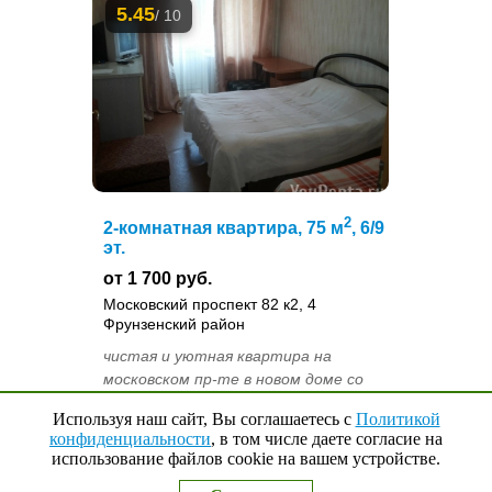
5.45
/ 10
2
2-комнатная квартира, 75 м
, 6/9
эт.
от 1 700 руб.
Московский проспект 82 к2, 4
Фрунзенский район
чистая и уютная квартира на
московском пр-те в новом доме со
своей парковкой. есть все
Используя наш сайт, Вы соглашаетесь с
Политикой
необходимое для комфортного
конфиденциальности
, в том числе даете согласие на
проживания. рядом автовокзал жд.
использование файлов cookie на вашем устройстве.
Наверх
↑
0
Выбранные квартиры
вокзал "Московский"ТЦ Фараон ,