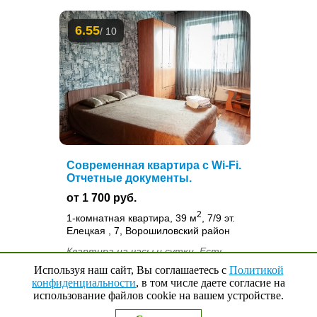
6.55
/ 10
Современная квартира с Wi-Fi.
Отчетные документы.
от 1 700 руб.
2
1-комнатная квартира, 39 м
, 7/9 эт.
Елецкая , 7, Ворошиловский район
Квартира на часы и сутки. Есть
большая кровать, диван, телевизор,
Используя наш сайт, Вы соглашаетесь с
Политикой
холодильник, микроволновая печь,
конфиденциальности
, в том числе даете согласие на
использование файлов cookie на вашем устройстве.
стиральная машинка, Wi-Fi.
Наверх
↑
0
Выбранные квартиры
Предоставляется постельное белье,