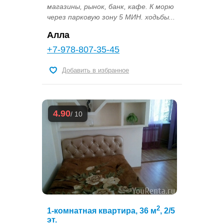
магазины, рынок, банк, кафе. К морю
через парковую зону 5 МИН. ходьбы...
Алла
+7-978-807-35-45
Добавить в избранное
4.90
/ 10
2
1-комнатная квартира, 36 м
, 2/5
эт.