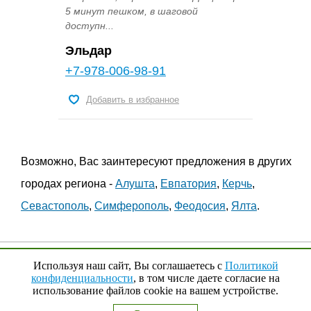
5 минут пешком, в шаговой
доступн...
Эльдар
+7-978-006-98-91
Добавить в избранное
Возможно, Вас заинтересуют предложения в других
городах региона -
Алушта
,
Евпатория
,
Керчь
,
Севастополь
,
Симферополь
,
Феодосия
,
Ялта
.
© 2009 - 2023 гг.,
YouRenta.Ru
Используя наш сайт, Вы соглашаетесь с
Политикой
конфиденциальности
, в том числе даете согласие на
использование файлов cookie на вашем устройстве.
Наверх
↑
0
Выбранные квартиры