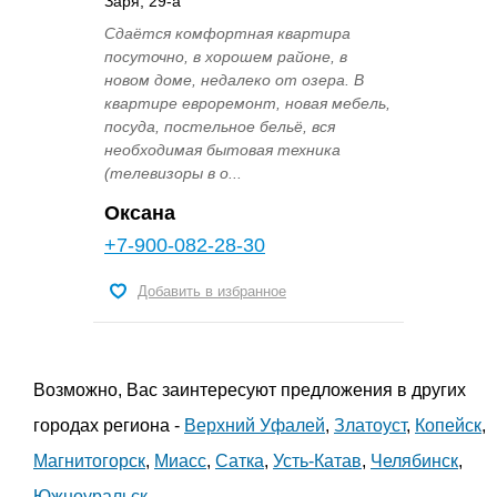
Заря, 29-а
Сдаётся комфортная квартира
посуточно, в хорошем районе, в
новом доме, недалеко от озера. В
квартире евроремонт, новая мебель,
посуда, постельное бельё, вся
необходимая бытовая техника
(телевизоры в о...
Оксана
+7-900-082-28-30
Добавить в избранное
Возможно, Вас заинтересуют предложения в других
городах региона -
Верхний Уфалей
,
Златоуст
,
Копейск
,
Магнитогорск
,
Миасс
,
Сатка
,
Усть-Катав
,
Челябинск
,
Южноуральск
.