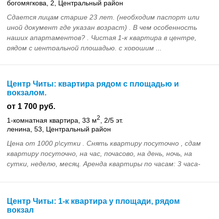
богомягкова, 2, Центральный район
Сдается лицам старше 23 лет. (необходим паспорт или
иной документ где указан возраст) . В чем особенность
наших апартаментов? . Чистая 1-к квартира в центре,
рядом с центральной площадью. с хорошим ...
Центр Читы: квартира рядом с площадью и
вокзалом.
от 1 700 руб.
2
1-комнатная квартира, 33 м
, 2/5 эт.
ленина, 53, Центральный район
Цена от 1000 р\сутки . Снять квартиру посуточно , сдам
квартиру посуточно, на час, почасово, на день, ночь, на
сутки, неделю, месяц. Аренда квартиры по часам: 3 часа-
1000 . Чистая 1-к квартира в само...
Центр Читы: 1-к квартира у площади, рядом
вокзал