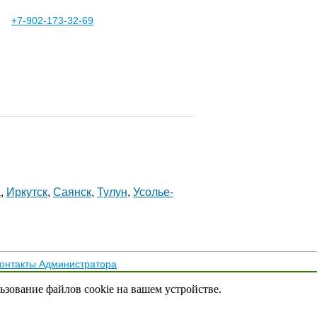
+7-902-173-32-69
а
,
Иркутск
,
Саянск
,
Тулун
,
Усолье-
онтакты Администратора
тика конфиденциальности
льзование файлов cookie на вашем устройстве.