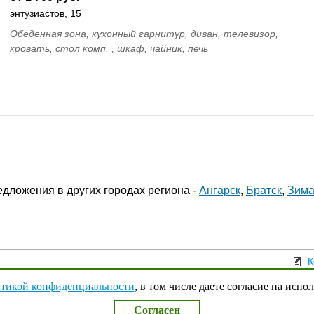
энтузиастов, 15
Обеденная зона, кухонный гарнитур, диван, телевизор,
кровать, стол комп. , шкаф, чайник, печь
дложения в других городах региона -
Ангарск
,
Братск
,
Зим
К
Поли
тикой конфиденциальности
, в том числе даете согласие на испо
Согласен