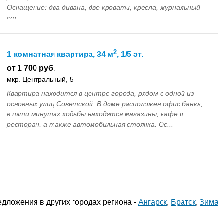
Оснащение: два дивана, две кровати, кресла, журнальный
ст...
2
1-комнатная квартира, 34 м
, 1/5 эт.
от 1 700 руб.
мкр. Центральный, 5
Квартира находится в центре города, рядом с одной из
основных улиц Советской. В доме расположен офис банка,
в пяти минутах ходьбы находятся магазины, кафе и
ресторан, а также автомобильная стоянка. Ос...
дложения в других городах региона -
Ангарск
,
Братск
,
Зим