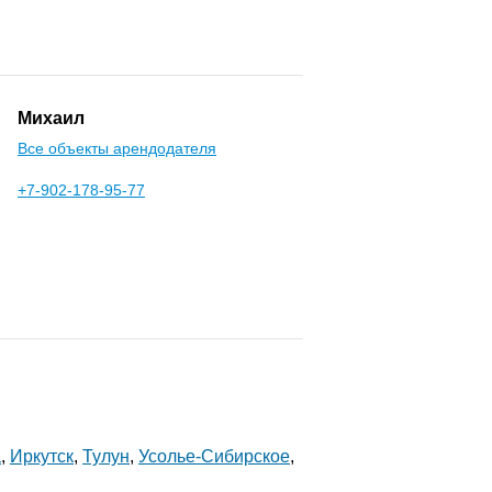
Михаил
Все объекты арендодателя
+7-902-178-95-77
а
,
Иркутск
,
Тулун
,
Усолье-Сибирское
,