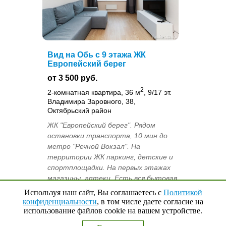
Вид на Обь с 9 этажа ЖК
Европейский берег
от 3 500 руб.
2
2-комнатная квартира, 36 м
, 9/17 эт.
Владимира Заровного, 38,
Октябрьский район
ЖК "Европейский берег". Рядом
остановки транспорта, 10 мин до
метро "Речной Вокзал". На
территории ЖК паркинг, детские и
спортплощадки. На первых этажах
магазины, аптеки. Есть вся бытовая
техника. Нел...
Используя наш сайт, Вы соглашаетесь с
Политикой
конфиденциальности
, в том числе даете согласие на
Олеся
использование файлов cookie на вашем устройстве.
Наверх
↑
0
Выбранные квартиры
+7-913-750-20-96