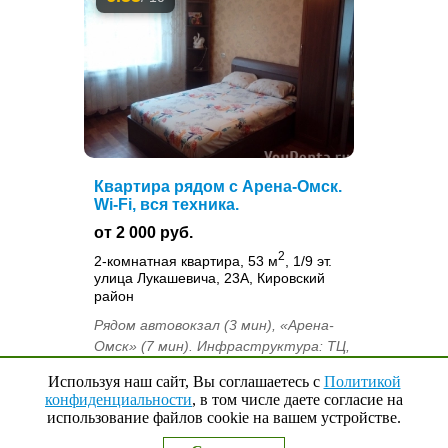
Квартира рядом с Арена-Омск.
Wi-Fi, вся техника.
от 2 000 руб.
2
2-комнатная квартира, 53 м
, 1/9 эт.
улица Лукашевича, 23А, Кировский
район
Рядом автовокзал (3 мин), «Арена-
Омск» (7 мин). Инфраструктура: ТЦ,
магазины, кафе, банки, больницы.
Используя наш сайт, Вы соглашаетесь с
Политикой
Удобства: Wi-Fi, стиральная машина,
конфиденциальности
, в том числе даете согласие на
холодильник, 2 телевизора,
использование файлов cookie на вашем устройстве.
Наверх
↑
0
Выбранные квартиры
микроволновая печь, утюг. Спальные