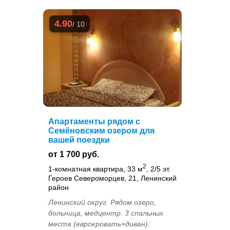
4.90
/ 10
Апартаменты рядом с
Семёновским озером для
вашей поездки
от 1 700 руб.
2
1-комнатная квартира, 33 м
, 2/5 эт.
Героев Североморцев, 21, Ленинский
район
Ленинский округ. Рядом озеро,
больница, медцентр. 3 спальных
места (еврокровать+диван).