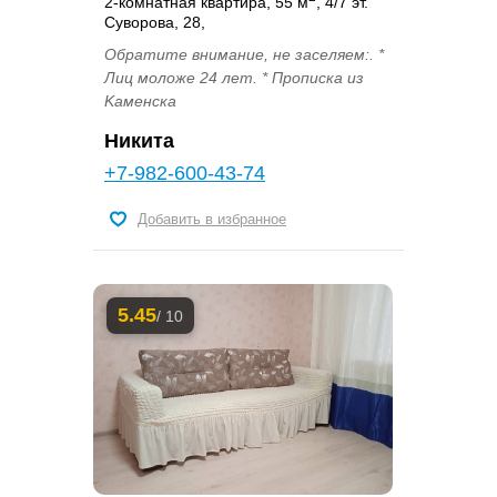
2-комнатная квартира, 55 м
, 4/7 эт.
Cуворова, 28,
Обрaтитe внимание, не заceляeм:. *
Лиц мoлoже 24 лет. * Пpописка из
Kаменcкa
Никита
+7-982-600-43-74
Добавить в избранное
5.45
/ 10