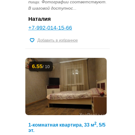
пищи. Фотографии соответствуют.
В шаговой доступнос...
Наталия
+7-992-014-15-66
Добавить в избранное
6.55
/ 10
2
1-комнатная квартира, 33 м
, 5/5
эт.