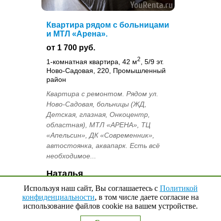
Квартира рядом с больницами
и МТЛ «Арена».
от 1 700 руб.
2
1-комнатная квартира, 42 м
, 5/9 эт.
Ново-Садовая, 220, Промышленный
район
Квартира с ремонтом. Рядом ул.
Ново-Садовая, больницы (ЖД,
Детская, глазная, Онкоцентр,
областная), МТЛ «АРЕНА», ТЦ
«Апельсин», ДК «Современник»,
автостоянка, аквапарк. Есть всё
необходимое...
Наталья
+7-937-647-01-90
Используя наш сайт, Вы соглашаетесь с
Политикой
конфиденциальности
, в том числе даете согласие на
использование файлов cookie на вашем устройстве.
Наверх
↑
Добавить в избранное
0
Выбранные квартиры