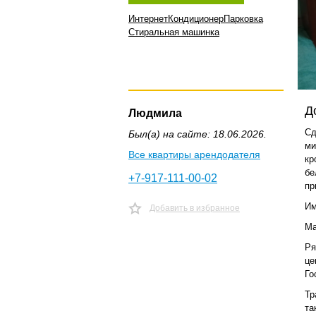
Интернет
Кондиционер
Парковка
Стиральная машинка
Д
Людмила
Сд
Был(а) на сайте: 18.06.2026.
ми
Все квартиры арендодателя
кр
бе
+7-917-111-00-02
пр
Им
Добавить в избранное
Ма
Ря
це
Го
Тр
та