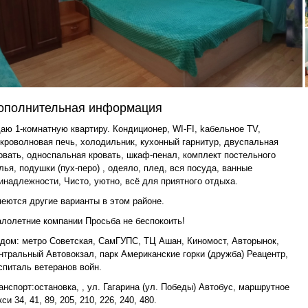
ополнительная информация
аю 1-комнатную квартиру. Кондиционер, WI-FI, kабельное TV,
кроволновая печь, холодильник, кухонный гарнитур, двуспальная
овать, односпальная кровать, шкаф-пенал, комплект постельного
лья, подушки (пух-перо) , одеяло, плед, вся посуда, ванные
инадлежности, Чисто, уютно, всё для приятного отдыха.
еются другие варианты в этом районе.
лолетние компании Просьба не беспокоить!
дом: метро Советская, СамГУПС, ТЦ Ашан, Киномост, Авторынок,
нтральный Автовокзал, парк Американские горки (дружба) Реацентр,
спиталь ветеранов войн.
анспорт:остановка, , ул. Гагарина (ул. Победы) Автобус, маршрутное
кси 34, 41, 89, 205, 210, 226, 240, 480.