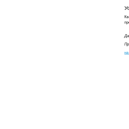
У
Кв
пр
Да
Пр
на