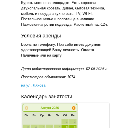
Курить можно на площадке. Есть хорошая
двухспальная кровать, диван, бытовая техника,
мебель и посуда в кухне есть. TV, WI-FI.
Постельное белье и полотенце в наличие.
Парковка-напротив подьезда. Расчетный час-12ч.
Условия аренды
Бронь по телефону. При себе иметь документ
удостоверяющий Вашу личность. Оплата-
Наличные или на карту.
Дата редактирования информации: 02.05.2026 г.
Просмотров объявления: 3074.
на ул. Ляхова
.
Календарь занятости
Август
2026
Пн
Вт
Ср
Чт
Пт
Сб
Вс
1
2
3
4
5
6
7
8
9