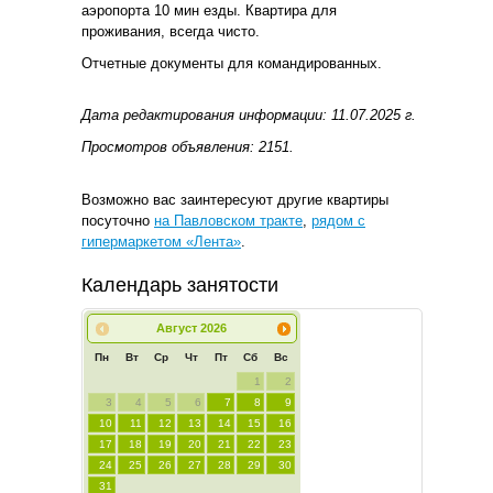
аэропорта 10 мин езды. Квартира для
проживания, всегда чисто.
Отчетные документы для командированных.
Дата редактирования информации: 11.07.2025 г.
Просмотров объявления: 2151.
Возможно вас заинтересуют другие квартиры
посуточно
на Павловском тракте
,
рядом с
гипермаркетом «Лента»
.
Календарь занятости
Август
2026
Пн
Вт
Ср
Чт
Пт
Сб
Вс
1
2
3
4
5
6
7
8
9
10
11
12
13
14
15
16
17
18
19
20
21
22
23
24
25
26
27
28
29
30
31