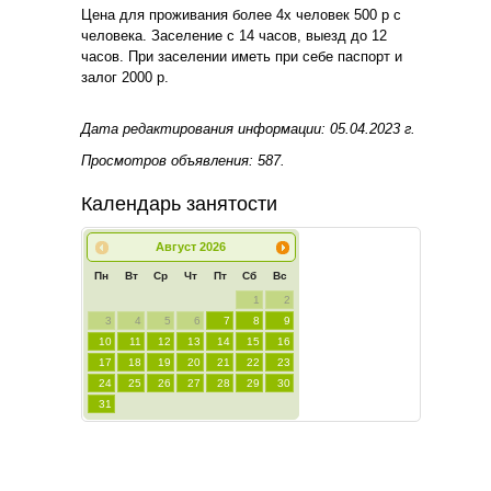
Цена для проживания более 4х человек 500 р с
человека. Заселение с 14 часов, выезд до 12
часов. При заселении иметь при себе паспорт и
залог 2000 р.
Дата редактирования информации: 05.04.2023 г.
Просмотров объявления: 587.
Календарь занятости
Август
2026
Пн
Вт
Ср
Чт
Пт
Сб
Вс
1
2
3
4
5
6
7
8
9
10
11
12
13
14
15
16
17
18
19
20
21
22
23
24
25
26
27
28
29
30
31