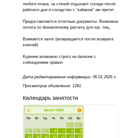
любого плана, за стеной отдыхают соседи после
рабочего дня и соседство с "кабаком" им претит.
Предоставляются отчетные документы. Возможна
оплата по безналичному расчету для юр. лиц.
Взимается залог (возвращается после возврата
ключей)
Курение возможно строго на балконе с
соблюдением правил.
Дата редактирования информации: 06.01.2025 г.
Просмотров объявления: 1281.
Календарь занятости
Август
2026
Пн
Вт
Ср
Чт
Пт
Сб
Вс
1
2
3
4
5
6
7
8
9
10
11
12
13
14
15
16