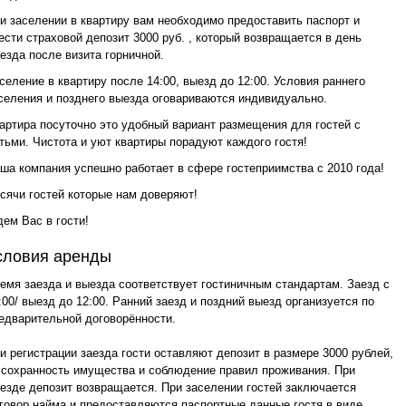
и заселении в квартиру вам необходимо предоставить паспорт и
ести страховой депозит 3000 руб. , который возвращается в день
езда после визита горничной.
селение в квартиру после 14:00, выезд до 12:00. Условия раннего
селения и позднего выезда оговариваются индивидуально.
артира посуточно это удобный вариант размещения для гостей с
тьми. Чистота и уют квартиры порадуют каждого гостя!
ша компания успешно работает в сфере гостеприимства с 2010 года!
сячи гостей которые нам доверяют!
ем Вас в гости!
словия аренды
емя заезда и выезда соответствует гостиничным стандартам. Заезд с
:00/ выезд до 12:00. Ранний заезд и поздний выезд организуется по
едварительной договорённости.
и регистрации заезда гости оставляют депозит в размере 3000 рублей,
 сохранность имущества и соблюдение правил проживания. При
езде депозит возвращается. При заселении гостей заключается
говор найма и предоставляются паспортные данные гостя в виде