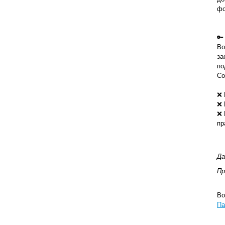
фо
🔑
Во
за
по
Со
❌ 
❌ 
❌ 
пр
Да
Пр
Во
Па