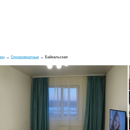
йон
→
Однокомнатные
→
Байкальская