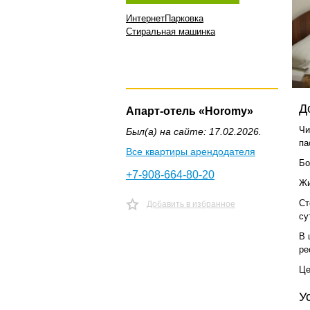
Интернет
Парковка
Стиральная машинка
Д
Апарт-отель «Horomy»
Чи
Был(а) на сайте: 17.02.2026.
па
Все квартиры арендодателя
Бо
+7-908-664-80-20
Жи
Ст
Добавить в избранное
су
В 
ре
Це
У