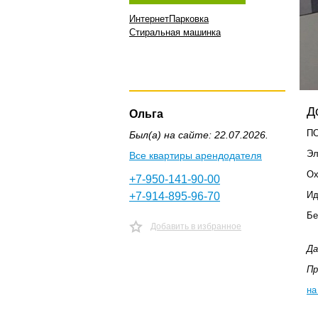
Интернет
Парковка
Стиральная машинка
Д
Ольга
ПО
Был(а) на сайте: 22.07.2026.
Эл
Все квартиры арендодателя
Ох
+7-950-141-90-00
Ид
+7-914-895-96-70
Бе
Добавить в избранное
Да
Пр
на