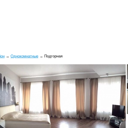
йон
→
Однокомнатные
→
Подгорная