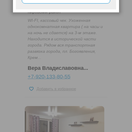
Чайковского, 7
Кировский район
WI-FI, кассовый чек. Ухоженная
однокомнатная квартира ( на часы и
на ночь не сдается) на 3-м этаже.
Находится в исторической части
города. Рядом вся транспортная
развязка города, пл. Богоявления,
Крем...
Вера Владиславовна...
+7-920-133-80-55
Добавить в избранное