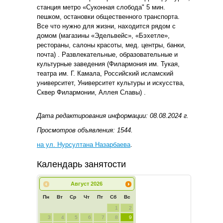
станция метро «Суконная слобода" 5 мин.
пешком, остановки общественного транспорта.
Все что нужно для жизни, находится рядом с
домом (магазины «Эдельвейс», «Бэхетле»,
рестораны, салоны красоты, мед. центры, банки,
почта) . Развлекательные, образовательные и
культурные заведения (Филармония им. Тукая,
театра им. Г. Камала, Российский исламский
университет, Университет культуры и искусства,
Сквер Филармонии, Аллея Славы) .
Дата редактирования информации: 08.08.2024 г.
Просмотров объявления: 1544.
на ул. Нурсултана Назарбаева
.
Календарь занятости
Август
2026
Пн
Вт
Ср
Чт
Пт
Сб
Вс
1
2
3
4
5
6
7
8
9