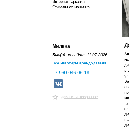
Интернет
Парковка
Стиральная машинка
Д
Милена
Ап
Был(а) на сайте: 11.07.2026.
кв
Все квартиры арендодателя
ди
в 
+7-960-046-06-18
ул
Ва
сп
пр
Добавить в избранное
ме
Ку
эл
Дл
ша
Дл