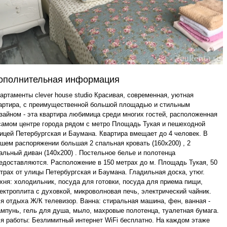
ополнительная информация
артаменты clever house studio Красивая, современная, уютная
артира, с преимущественной большой площадью и стильным
зайном - эта квартира любимица среди многих гостей, расположенная
самом центре города рядом с метро Площадь Тукая и пешеходной
ицей Петербургская и Баумана. Квартира вмещает до 4 человек. В
шем распоряжении большая 2 спальная кровать (160х200) , 2
альный диван (140х200) . Постельное белье и полотенца
едоставляются. Расположение в 150 метрах до м. Площадь Тукая, 50
трах от улицы Петербургская и Баумана. Гладильная доска, утюг.
хня: холодильник, посуда для готовки, посуда для приема пищи,
ектроплита с духовкой, микроволновая печь, электрический чайник.
я отдыха Ж/К телевизор. Ванна: стиральная машина, фен, ванная -
мпунь, гель для душа, мыло, махровые полотенца, туалетная бумага.
я работы: Безлимитный интернет WiFi бесплатно. На каждом этаже