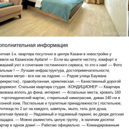
ополнительная информация
итная 1-к. квартира посуточно в центре Казани в новостройке у
емля на Казанском Арбате! — Если вы цените чистоту, комфорт и
машний уют и сочетание гостиничного сервиса, то это к нам! — Фото
альные ! — Лучшая инфраструктура, достопримечательности,
тановки метро - все как на ладони. — Рядом улица Баумана
ерекресток) , правобулачная, кремлевская. — Качественный дорогой
роремонт. Стильная квартира студия. -КОНДИЦИОНЕР — Квартира
акована вплоть до фена, интернет. — 4спальных места, кровать 160
 +ортопидический мартас, стерильный наматрасник, диван 140 см в
хонной зоне, Постельные и туалетные принадлежности ( постельное,
лотенца по 2 шт на каждого, шампунь, мыло, гель для душа,
алетная бумага) — Надземный и подземный паркинг, во дворе детская
ощадка. — Можно разместить целую группу , в наличии десятки
артир в одном доме! — Работаю официально. — Командированным