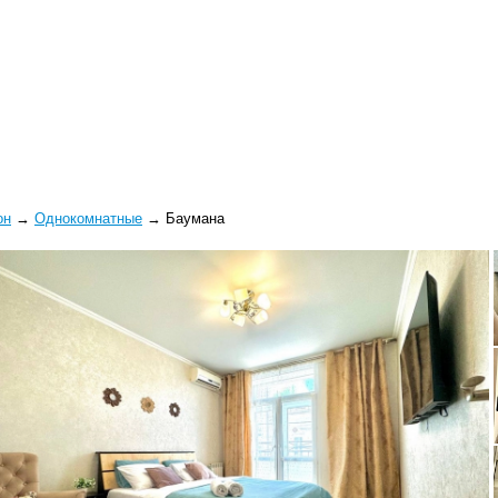
он
→
Однокомнатные
→
Баумана