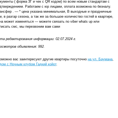
кументы ( форма 3Г и чек с QR кодом) по всем новым стандартам с
дтверждением. Работаем с юр лицами, оплата возможна по безналу.
ансфер . — * цена указана минимальная, В выходные и праздничные
и, в разгар сезона, а так же за большое количество гостей в квартире,
на может изменяться — можете связать по viber whats up или
писать смс, мы перезвоним вам сами
та редактирования информации: 02.07.2024 г.
осмотров объявления: 992.
зможно вас заинтересуют другие квартиры посуточно
на ул. Баумана
,
дом с Ночным клубом Гадкий койот
.