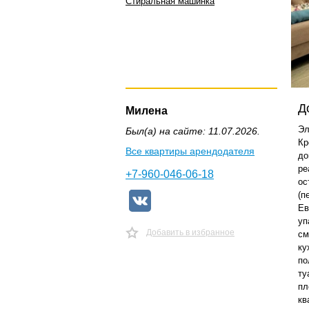
Стиральная машинка
Д
Милена
Эл
Был(а) на сайте: 11.07.2026.
Кр
Все квартиры арендодателя
до
ре
+7-960-046-06-18
ос
(п
Ев
уп
Добавить в избранное
см
ку
по
ту
пл
кв