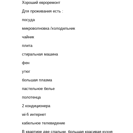
Хороший евpoремoнт
Для проживания есть :
посуда
микроволновка /холодильник
чайник
плита
стиральная машина
фен
утюг
большая плазма
пастельное белье
полотенца
2 кондиционера
wi-fi интернет
кабельное телевидение
В квартире две спальни, большая красивая кухня