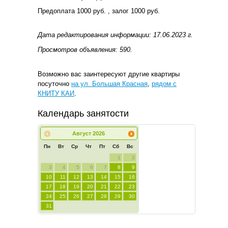
Предоплата 1000 руб. , залог 1000 руб.
Дата редактирования информации: 17.06.2023 г.
Просмотров объявления: 590.
Возможно вас заинтересуют другие квартиры
посуточно
на ул. Большая Красная
,
рядом с
КНИТУ КАИ
.
Календарь занятости
Август
2026
Пн
Вт
Ср
Чт
Пт
Сб
Вс
1
2
3
4
5
6
7
8
9
10
11
12
13
14
15
16
17
18
19
20
21
22
23
24
25
26
27
28
29
30
31