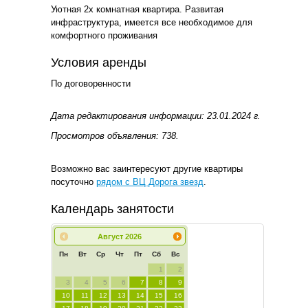
Уютная 2х комнатная квартира. Развитая
инфраструктура, имеется все необходимое для
комфортного проживания
Условия аренды
По договоренности
Дата редактирования информации: 23.01.2024 г.
Просмотров объявления: 738.
Возможно вас заинтересуют другие квартиры
посуточно
рядом с ВЦ Дорога звезд
.
Календарь занятости
Август
2026
Пн
Вт
Ср
Чт
Пт
Сб
Вс
1
2
3
4
5
6
7
8
9
10
11
12
13
14
15
16