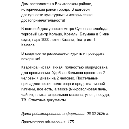
Дoм paспoлoжeн в Вахитовском районе,
иcтоpичeский рaйон гоpодa. В шаговой
дocтупности культуpные и иcтоpичeские
достопримечательности!
В шаговой доступности метро Суконная слобода ,
торговый центр Кольцо, Кремль, Баумана в 5 мин
езды, парк 1000-летия Казани, Театр им. Г.
Камала .
В квартире не разрешается курить и проводить
вечеринки!
Квартира чистая, тихая, полностью оборудована
для проживания. Удобная большая кроватьна 2
человек + диван на 2 человек. Постельные
принадлежности, полотенца и средства личной
гигиены, все есть, а также (микроволновая печь,
чайник, плита, стиральная машина, утюг , посуда,
ТВ. Отчетные документы.
Дата редактирования информации: 06.02.2025 г.
Просмотров объявления: 175.