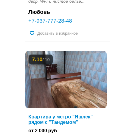
двор. Wi-Fi. Чистое бельё...
Любовь
+7-937-777-28-48
Добавить в избранное
7.10
/ 10
Квартира у метро "Яшлек"
рядом с "Тандемом"
от 2 000 руб.