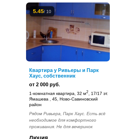
5.45
/ 10
Квартира у Ривьеры и Парк
Хаус, собственник
от 2 000 руб.
2
1-комнатная квартира, 32 м
, 17/17 эт.
Ямашева , 45, Ново-Савиновский
район
Рядом Ривьера, Парк Хаус. Есть всё
необходимое для комфортного
проживания. Не для вечеринок
Люция