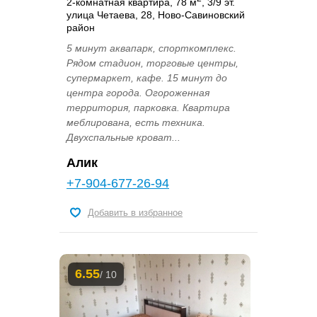
2-комнатная квартира, 78 м
, 3/9 эт.
улица Четаева, 28, Ново-Савиновский
район
5 минут аквапарк, спорткомплекс.
Рядом стадион, торговые центры,
супермаркет, кафе. 15 минут до
центра города. Огороженная
территория, парковка. Квартира
меблирована, есть техника.
Двухспальные кроват...
Алик
+7-904-677-26-94
Добавить в избранное
6.55
/ 10