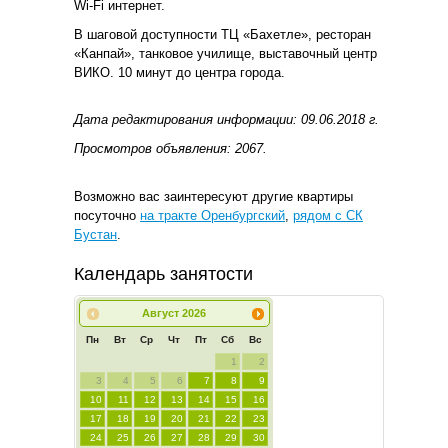
Wi-Fi интернет.
В шаговой доступности ТЦ «Бахетле», ресторан
«Канпай», танковое училище, выставочный центр
ВИКО. 10 минут до центра города.
Дата редактирования информации: 09.06.2018 г.
Просмотров объявления: 2067.
Возможно вас заинтересуют другие квартиры
посуточно
на тракте Оренбургский
,
рядом с СК
Бустан
.
Календарь занятости
Август
2026
Пн
Вт
Ср
Чт
Пт
Сб
Вс
1
2
3
4
5
6
7
8
9
10
11
12
13
14
15
16
17
18
19
20
21
22
23
24
25
26
27
28
29
30