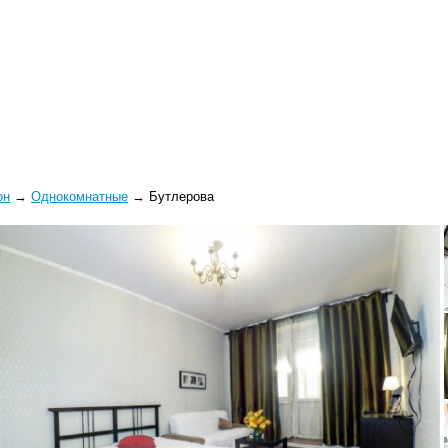
он
→
Однокомнатные
→
Бутлерова