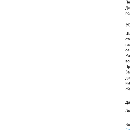
Пе
Дл
по
У
ЦЕ
ст
го
се
Ра
во
Пр
За
де
им
Жд
Да
Пр
Во