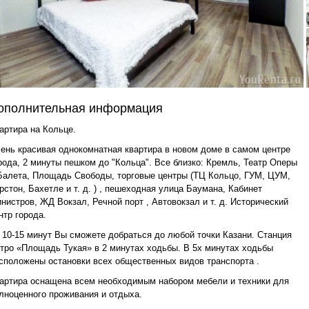
ополнительная информация
артира на Кольце.
ень красивая однокомнатная квартира в новом доме в самом центре
рода, 2 минуты пешком до "Кольца". Все близко: Кремль, Театр Оперы
Балета, Площадь Свободы, торговые центры (ТЦ Кольцо, ГУМ, ЦУМ,
рстон, Бахетле и т. д. ) , пешеходная улица Баумана, Кабинет
нистров, ЖД Вокзал, Речной порт , Автовокзал и т. д. Исторический
нтр города.
 10-15 минут Вы сможете добраться до любой точки Казани. Станция
тро «Площадь Тукая» в 2 минутах ходьбы. В 5х минутах ходьбы
сположены остановки всех общественных видов транспорта .
артира оснащена всем необходимым набором мебели и техники для
лноценного проживания и отдыха.