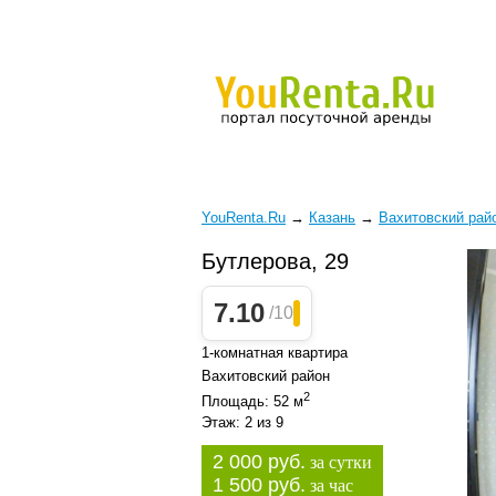
YouRenta.Ru
→
Казань
→
Вахитовский рай
Бутлерова, 29
7.10
/10
1-комнатная квартира
Вахитовский район
2
Площадь: 52 м
Этаж: 2 из 9
2 000 руб.
за сутки
1 500 руб.
за час