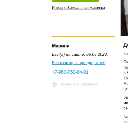
Интернет
Стиральная машинка
Д
Марина
Кв
Был(а) на сайте: 05.06.2023.
Оч
Все квартиры арендодателя
го
+7-960-050-64-01
и 
Ко
Ми
Добавить в избранное
це
За
ме
ра
Кв
по