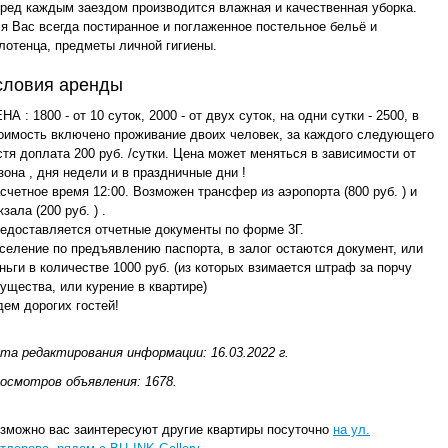
ред каждым заездом производится влажная и качественная уборка.
я Вас всегда постиранное и поглаженное постельное бельё и
лотенца, предметы личной гигиены.
словия аренды
НА : 1800 - от 10 суток, 2000 - от двух суток, на одни сутки - 2500, в
оимость включено проживание двоих человек, за каждого следующего
стя доплата 200 руб. /сутки. Цена может меняться в зависимости от
зона , дня недели и в праздничные дни !
счетное время 12:00. Возможен трансфер из аэропорта (800 руб. ) и
кзала (200 руб. ) .
едоставляется отчетные документы по форме 3Г.
селение по предъявлению паспорта, в залог остаются документ, или
ньги в количестве 1000 руб. (из которых взимается штраф за порчу
ущества, или курение в квартире)
ем дорогих гостей!
та редактирования информации: 16.03.2022 г.
осмотров объявления: 1678.
зможно вас заинтересуют другие квартиры посуточно
на ул.