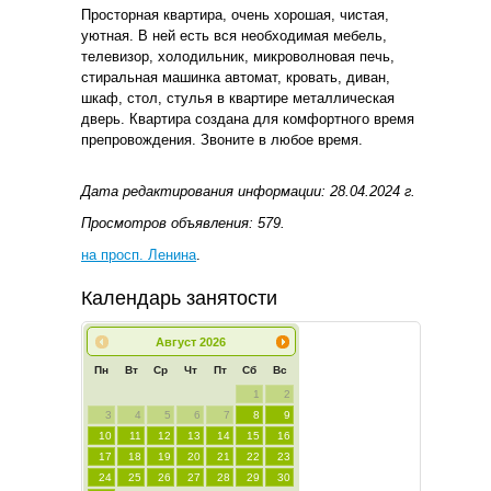
Просторная квартира, очень хорошая, чистая,
уютная. В ней есть вся необходимая мебель,
телевизор, холодильник, микроволновая печь,
стиральная машинка автомат, кровать, диван,
шкаф, стол, стулья в квартире металлическая
дверь. Квартира создана для комфортного время
препровождения. Звоните в любое время.
Дата редактирования информации: 28.04.2024 г.
Просмотров объявления: 579.
на просп. Ленина
.
Календарь занятости
Август
2026
Пн
Вт
Ср
Чт
Пт
Сб
Вс
1
2
3
4
5
6
7
8
9
10
11
12
13
14
15
16
17
18
19
20
21
22
23
24
25
26
27
28
29
30