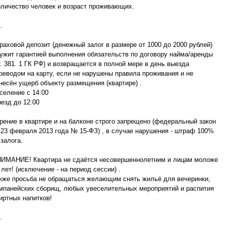
оличество человек и возраст проживающих.
.
раховой депозит (денежный залог в размере от 1000 до 2000 рублей)
ужит гарантией выполнения обязательств по договору найма/аренды
т. 381. 1 ГК РФ) и возвращается в полной мере в день выезда
реводом на карту, если не нарушены правила проживания и не
несён ущерб объекту размещения (квартире) .
селение с 14:00
езд до 12:00
рение в квартире и на балконе строго запрещено (федеральный закон
 23 февраля 2013 года № 15-ФЗ) , в случае нарушения - штраф 100%
 залога.
ИМАНИЕ! Квартира не сдаётся несовершеннолетним и лицам моложе
 лет! (исключение - на период сессии) .
кже просьба не обращаться желающим снять жильё для вечеринки,
мпанейских сборищ, любых увеселительных мероприятий и распития
иртных напитков!
.