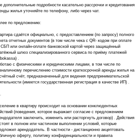
е дополнительные подробности касательно рассрочки и кредитования
енды жилья уточняйте по телефону, либо через чат.
лее по предложению:
артира сдаётся официально, с предоставлением (по запросу) полного
кета отчетных документов (в том числе чека с QR- кодом при оплате
 СБП или онлайн-оплате банковской картой через защищённый
атёжный шлюз специализированного сервиса по приёму платежей
bokassa) .
ботаю с физическими и юридическими лицами, в том числе по
зналичному перечислению стоимости краткосрочной аренды жилья на
счётный счёт, предназначенный для ведения предпринимательской
ятельности (имеется государственная регистрация в качестве ИП) .
.
селение в квартиру происходит на основании конклюдентных
йствий (поведения, которое выражает согласие с предложением
ендодателя заключить, изменить или расторгнуть договор) . Действия
стоят в полном или частичном выполнении условий, которые
едложил арендодатель. В частности - дистанционно акцептовать
бличную оферту, политику конфиденциальности и правила