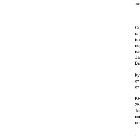
-к
. . 
Ст
сл
(с
пе
на
За
Вы
Ку
от
от
ВН
25
Та
ко
сп
. . 