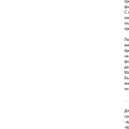
пр
фи
С 
оз
оп
пр
По
жи
бр
на
фо
де
Ma
Бы
ин
по
. . 
Дл
ср
–д
-в