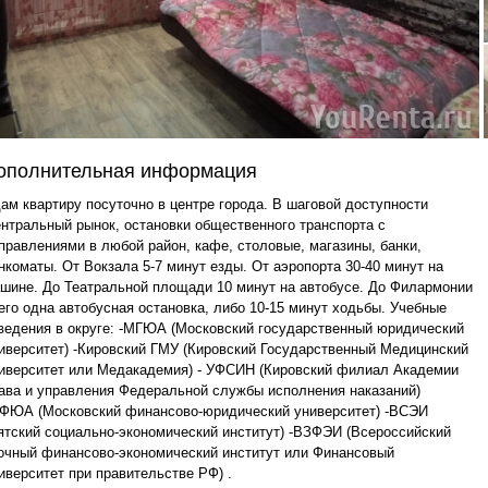
ополнительная информация
ам квартиру посуточно в центре города. В шаговой доступности
нтральный рынок, остановки общественного транспорта с
правлениями в любой район, кафе, столовые, магазины, банки,
нкоматы. От Вокзала 5-7 минут езды. От аэропорта 30-40 минут на
шине. До Театральной площади 10 минут на автобусе. До Филармонии
его одна автобусная остановка, либо 10-15 минут ходьбы. Учебные
ведения в округе: -МГЮА (Московский государственный юридический
иверситет) -Кировский ГМУ (Кировский Государственный Медицинский
иверситет или Медакадемия) - УФСИН (Кировский филиал Академии
ава и управления Федеральной службы исполнения наказаний)
ФЮА (Московский финансово-юридический университет) -ВСЭИ
ятский социально-экономический институт) -ВЗФЭИ (Всероссийский
очный финансово-экономический институт или Финансовый
иверситет при правительстве РФ) .