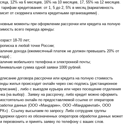
сяца, 12% на 6 месяцев, 16% на 10 месяцев, 17, 55% на 12 месяцев.
 тарифам кредитования: от 1, 5 до 2, 5% в месяц (вариативность
висит от скорринга клиента кредитными организациями) .
новные моменты при оформлении рассрочки или кредита на полную
оимость всего периода аренды:
Возраст 18-70 лет;
Прописка в любой точке России;
Наличие дохода (ежемесячный платеж не должен превышать 20% от
хода) ;
Наличие мобильного телефона и электронной почты;
Минимальная сумма одной заявки 1000 рублей.
дписание договора рассрочки или кредита на полную стоимость
енды жилья происходит онлайн через смс-подпись (дистанционное
дписание) , либо с выездом курьера или через посещение отделения
нка (на выбор) . Заявку на рассрочку, либо кредит можно оформить
мостоятельно онлайн по предоставляемой ссылке от операторов
работки данных (ООО «Мандарин», ООО «Мандаринлаб», ООО
РК») . Ссылку высылаем по запросу. Либо сотрудник группы
ддержки одного из обозначенных операторов обработки данных может
м перезвонить и принять заявку по телефону с ваших слов.