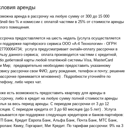
словия аренды
зможна аренда в рассрочку на любую сумму от 300 до 15 000
блей без % и комиссии с оплатой частями в 25% от стоимости аренды
лого помещения.
ссрочка предоставляется на шесть недель (услуга осуществляется
и поддержке партнёрского сервиса ООО «А-4 Технологии» - ОГРН
27700064734; услуга предусматривает онлайн-оплату рассрочки в
льзу данного сервиса; оплата производится частями с кредитной,
бо дебетовой карты любой платёжной системы Visa, MasterCard
и Мир; предварительно необходимо предоставить указанному
рвису рассрочки свои ФИО, дату рождения, телефон и почту; решение
рассрочке принимается мгновенно) . Подробности уточняйте по
лефону, либо через чат.
кже есть возможность предоставить квартиру для аренды в
ссрочку, либо в кредит на любую сумму полной стоимости аренды
лья за весь период аренды. С периодом рассрочки от 3 до 12
сяцев. С периодом кредита от 3 до 60 месяцев (до 5 лет) . Услуга
азывается при поддержке следующих кредиторов и банков-партнёров:
П Банк, Кредит Европа Банк, Альфа Банк, Почта Банк, МТС Банк,
роланс Квику, Горгарант, Миг Кредит. По тарифам рассрочки: 9% на 3