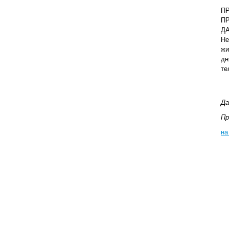
П
П
Д
Не
жи
дн
те
Да
Пр
на