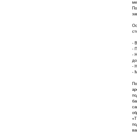
ме
По
за
Ос
ст
- 
- 
- 
до
- 
- 
По
ар
по
ба
са
об
«Т
по
ва