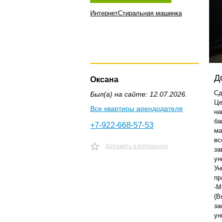
Интернет
Стиральная машинка
Д
Оксана
Сд
Был(а) на сайте: 12.07.2026.
Це
Все квартиры арендодателя
на
ба
+7-922-668-57-53
ма
вс
Добавить в избранное
за
ун
Ун
пр
-М
(В
за
ун