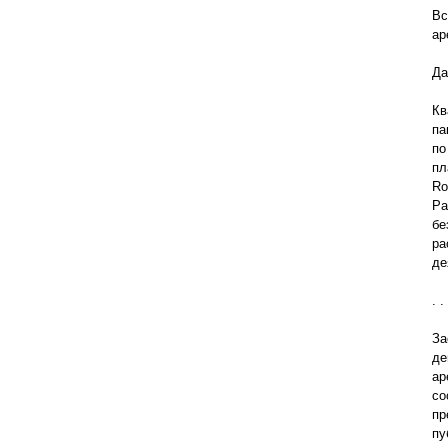
Вс
ар
Да
Кв
па
по
пл
Ro
Ра
бе
ра
де
. . 
За
де
ар
со
пр
пу