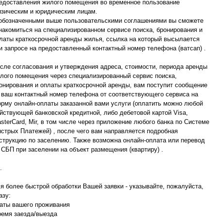
едоставления жилого помещения во временное пользование
зическим и юридическим лицам.
обозначенными выше пользовательскими соглашениями вы сможете
накомиться на специализированном сервисе поиска, бронирования и
латы краткосрочной аренды жилья, ссылка на который высылается
и запросе на предоставленный контактный номер телефона (ватсап) .
сле согласования и утверждения адреса, стоимости, периода аренды
лого помещения через специализированный сервис поиска,
онирования и оплаты краткосрочной аренды, вам поступит сообщение
 ваш контактный номер телефона от соответствующего сервиса на
рму онлайн-оплаты заказанной вами услуги (оплатить можно любой
йствующей банковской кредитной, либо дебетовой картой Visa,
sterCard, Mir, в том числе через приложение любого банка по Системе
стрых Платежей) , после чего вам направляется подробная
струкцию по заселению. Также возможна онлайн-оплата или перевод
 СБП при заселении на объект размещения (квартиру) .
.
я более быстрой обработки Вашей заявки - указывайте, пожалуйста,
азу:
аты вашего проживания
ремя заезда/выезда