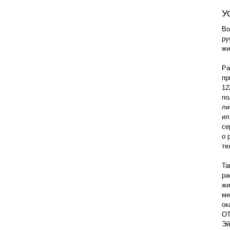
У
Во
ру
жи
Ра
пр
12
по
ли
ил
се
о 
те
Та
ра
жи
ме
ок
ОТ
Эй