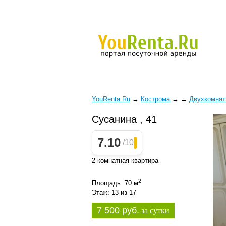
YouRenta.Ru
→
Кострома
→
→
Двухкомна
Сусанина , 41
7.10
/10
2-комнатная квартира
2
Площадь: 70 м
Этаж: 13 из 17
7 500 руб.
за сутки