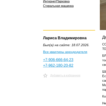
Интернет
Парковка
Стиральная машинка
Д
Лариса Владимировна
СО
Был(а) на сайте: 18.07.2026.
ТО
Все квартиры арендодателя
БР
+7-906-666-64-23
то
св
+7-962-180-20-82
ШИ
Добавить в избранное
Ес
са
Ма
па
Ко
Не