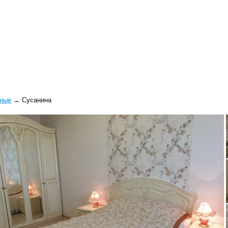
тные
→
Сусанина