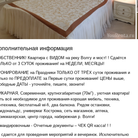
ополнительная информация
БСТВЕННИК! Квартира с ВИДОМ на реку Волгу и мост! ! Сдаётся
ЛЬКО от 3 СУТОК проживания! на НЕДЕЛИ, МЕСЯЦЫ!
ОНИРОВАНИЕ на Праздники ТОЛЬКО ОТ ТРЁХ суток проживания и
лько по ПРЕДОПЛАТЕ за Первые сутки проживания! ЦЕНЫ выше,
ободные ДАТЫ - уточняйте, пишите, звоните!
КАРНАЯ, Современная, крупногабаритная (70м") , уютная квартира!
ть всё необходимое для проживания-хорошая мебель, техника,
нтехника, бесплатный wi-fi, два балкона. Рядом остановки,
кдональдс, универмаг Кострома, сеть магазинов, аптека,
рикмахерская, центр города, набережная р. Волги!
мандировочным - Отчетные документы – ЧЕК QR касса! ! !
 сдается для проведения мероприятий и вечеринок. Исключительно