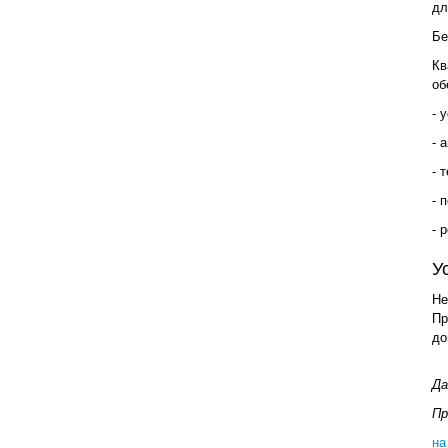
дл
Бе
Кв
об
- 
- 
- 
- 
- 
У
Не
Пр
до
Да
Пр
на