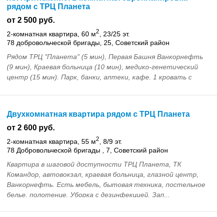
рядом с ТРЦ Планета
от 2 500 руб.
2
2-комнатная квартира, 60 м
, 23/25 эт.
78 добровольческой бригады, 25, Советский район
Рядом ТРЦ "Планета" (5 мин), Первая Башня Ванкорнефть
(9 мин), Краевая больница (10 мин), медико-генетический
центр (15 мин). Парк, банки, аптеки, кафе. 1 кровать с
ортопедическим матрасом, диван. SMA...
Двухкомнатная квартира рядом с ТРЦ Планета
от 2 600 руб.
2
2-комнатная квартира, 55 м
, 8/9 эт.
78 Добровольческой бригады , 7, Советский район
Квартира в шаговой доступности ТРЦ Планета, ТК
Командор, автовокзал, краевая больница, глазной центр,
Ванкорнефть. Есть мебель, бытовая техника, постельное
белье, полотенце. Уборка с дезинфекцией. Зап...