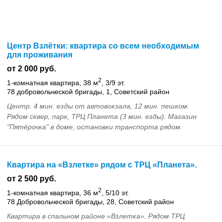
Центр Взлётки: квартира со всем необходимым
для проживания
от 2 000 руб.
2
1-комнатная квартира, 38 м
, 3/9 эт.
78 добровольческой бригады, 1, Советский район
Центр. 4 мин. езды от автовокзала, 12 мин. пешком.
Рядом сквер, парк, ТРЦ Планета (3 мин. езды). Магазин
"Пятёрочка" в доме, остановки транспорта рядом.
Двуспальная кровать, двухместный диван, стол, ш...
Квартира на «Взлетке» рядом с ТРЦ «Планета».
от 2 500 руб.
2
1-комнатная квартира, 36 м
, 5/10 эт.
78 Добровольческой бригады, 28, Советский район
Квартира в спальном районе «Взлетка». Рядом ТРЦ