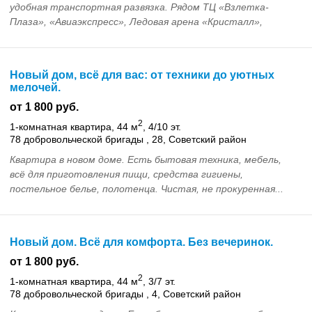
удобная транспортная развязка. Рядом ТЦ «Взлетка-
Плаза», «Авиаэкспресс», Ледовая арена «Кристалл»,
выставочный центр «Сибирь». Ванная комната с
джакузи...
Новый дом, всё для вас: от техники до уютных
мелочей.
от 1 800 руб.
2
1-комнатная квартира, 44 м
, 4/10 эт.
78 добровольческой бригады , 28, Советский район
Квартира в новом доме. Есть бытовая техника, мебель,
всё для приготовления пищи, средства гигиены,
постельное белье, полотенца. Чистая, не прокуренная...
Новый дом. Всё для комфорта. Без вечеринок.
от 1 800 руб.
2
1-комнатная квартира, 44 м
, 3/7 эт.
78 добровольческой бригады , 4, Советский район