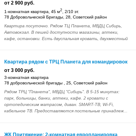
от 2 900 руб.
2
1-комнатная квартира, 45 м
, 2/10 эт.
78 Добровольческой Бригады, 28, Советский район
Квартира посуточно. Рядом ТЦ Планета, МВДЦ Сибирь,
Автовокзал. В пешей доступности магазины, аптеки,
кафе, остановки. Есть двуспальная кровать, двухместный
диван, Wi-Fi, TV, оборудованная кухня, стира...
Квартира рядом с ТРЦ Планета для командировок
от 3 000 руб.
3-комнатная квартира
78 добровольческой бригады , 25, Советский район
Рядом ТРЦ "Планета", МВДЦ "Сибирь". В 5-15 минутах:
парк, больницы, банки, аптеки, кафе. 2 кровати с
ортопедическим матрасом, диван. SMART-ТВ, Wi-Fi,
кабельное ТВ. Предоставляются постельные принадлеж...
ЖК Притяжение: 2-комнатная европланировка