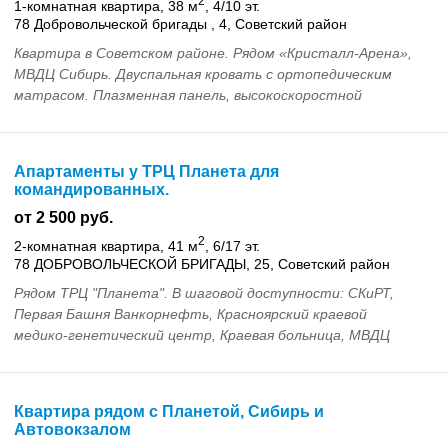
2
1-комнатная квартира, 38 м
, 4/10 эт.
78 Добровольческой бригады , 4, Советский район
Квартира в Советском районе. Рядом «Кристалл-Арена»,
МВДЦ Сибирь. Двуспальная кровать с ортопедическим
матрасом. Плазменная панель, высокоскоростной
Интернет. Кухня с бытовой техникой. Парковка во дво...
Апартаменты у ТРЦ Планета для
командированных.
от 2 500 руб.
2
2-комнатная квартира, 41 м
, 6/17 эт.
78 ДОБРОВОЛЬЧЕСКОЙ БРИГАДЫ, 25, Советский район
Рядом ТРЦ "Планета". В шаговой доступности: СКиРТ,
Первая Башня Ванкорнефть, Красноярский краевой
медико-генетический центр, Краевая больница, МВДЦ
"Сибирь". Есть парковки, аптеки, кафе. Кровать с орт...
Квартира рядом с Планетой, Сибирь и
Автовокзалом