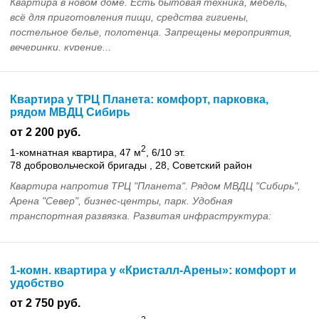
Квартира в новом доме. Есть бытовая техника, мебель,
всё для приготовления пищи, средства гигиены,
постельное белье, полотенца. Запрещены мероприятия,
вечеринки, курение...
Квартира у ТРЦ Планета: комфорт, парковка,
рядом МВДЦ Сибирь
от 2 200 руб.
2
1-комнатная квартира, 47 м
, 6/10 эт.
78 добровольческой бригады , 28, Советский район
Квартира напротив ТРЦ "Планета". Рядом МВДЦ "Сибирь",
Арена "Север", бизнес-центры, парк. Удобная
транспортная развязка. Развитая инфраструктура:
магазины, рестораны, банки. Есть подземная парковка. К...
1-комн. квартира у «Кристалл-Арены»: комфорт и
удобство
от 2 750 руб.