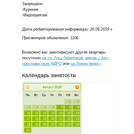
Запрещено:
-Курение
-Мероприятия
Дата редактирования информации: 26.06.2019 г.
Просмотров объявления: 1106.
Возможно вас заинтересуют другие квартиры
посуточно
на ул. Ады Лебедевой
,
рядом с Арт-
пространством ЯДРО
или
на Левом берегу
.
Календарь занятости
Август
2026
Пн
Вт
Ср
Чт
Пт
Сб
Вс
1
2
3
4
5
6
7
8
9
10
11
12
13
14
15
16
17
18
19
20
21
22
23
24
25
26
27
28
29
30
31