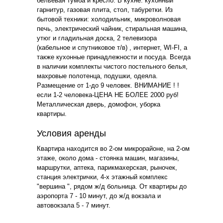
бельевая тумба и кресло. В кухне: кухонный
гарнитур, газовая плита, стол, табуретки. Из
бытовой техники: холодильник, микроволновая
печь, электрический чайник, стиральная машина,
утюг и гладильная доска, 2 телевизора
(кабельное и спутниковое т/в) , интернет, WI-FI, а
также кухонные принадлежности и посуда. Всегда
в наличии комплекты чистого постельного белья,
махровые полотенца, подушки, одеяла.
Размещение от 1-до 9 человек. ВНИМАНИЕ ! !
если 1-2 человека-ЦЕНА НЕ БОЛЕЕ 2000 руб!
Металлическая дверь, домофон, уборка
квартиры.
Условия аренды
Квартира находится во 2-ом микрорайоне, на 2-ом
этаже, около дома - стоянка машин, магазины,
маршрутки, аптека, парикмахерская, рыночек,
станция электрички, 4-х этажный комплекс
"вершина ", рядом ж/д больница. От квартиры до
аэропорта 7 - 10 минут, до ж/д вокзала и
автовокзала 5 - 7 минут.