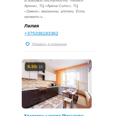
В шаговой доступности: «Минск-
Арена», ТЦ «Арена-Сити», ТЦ
«Замок», магазины, аптеки. Есть
кровати и...
Лилия
+375336183362
Добавить в избранное
6.55
/ 10
Квартира у метро Михалово: