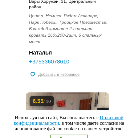
Веры Хоружей, 31, Центральный
район
Центр. Немига. Рядом Аквапарк,
Парк Победы, Троицкое Предместье.
В каждой комнате 2-спальная
кровать 160х200-2шт. 6 спальных
мест...
Наталья
+375336078610
Добавить в избранное
6.55
/ 10
Используя наш сайт, Вы соглашаетесь с
Политикой
конфиденциальности
, в том числе даете согласие на
использование файлов cookie на вашем устройстве.
Наверх
↑
0
Выбранные квартиры