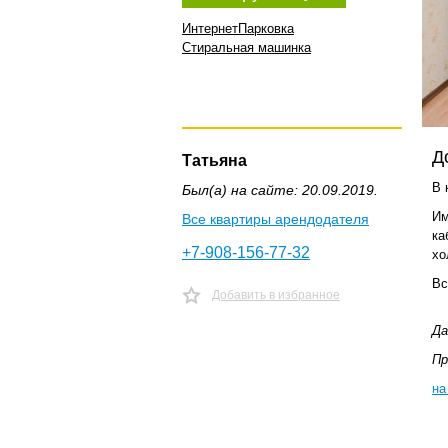
Интернет
Парковка
Стиральная машинка
Д
Татьяна
В 
Был(а) на сайте: 20.09.2019.
Им
Все квартиры арендодателя
ка
+7-908-156-77-32
хо
Вс
Добавить в избранное
Да
Пр
на