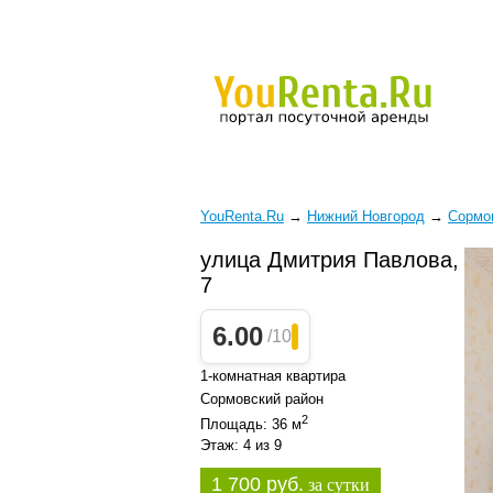
YouRenta.Ru
→
Нижний Новгород
→
Сормо
улица Дмитрия Павлова,
7
6.00
/10
1-комнатная квартира
Сормовский район
2
Площадь: 36 м
Этаж: 4 из 9
1 700 руб.
за сутки