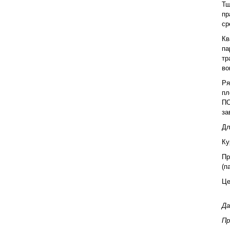
Тщ
пр
ср
Кв
па
тр
во
Ря
пл
ПО
за
Дл
Ку
Пр
(п
Це
Да
Пр