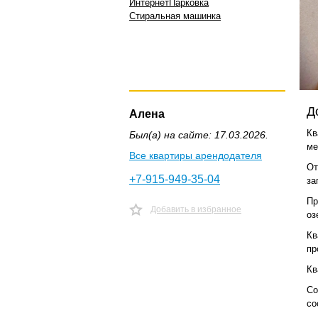
Интернет
Парковка
Стиральная машинка
Д
Алена
Кв
Был(а) на сайте: 17.03.2026.
ме
Все квартиры арендодателя
От
+7-915-949-35-04
за
Пр
Добавить в избранное
оз
Кв
пр
Кв
Со
со