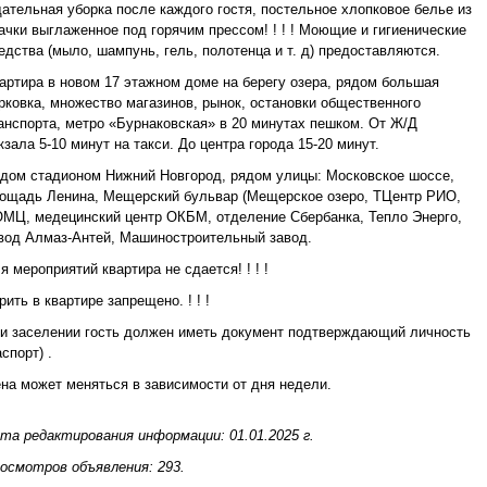
ательная уборка после каждого гостя, постельное хлопковое белье из
ачки выглаженное под горячим прессом! ! ! ! Моющие и гигиенические
едства (мыло, шампунь, гель, полотенца и т. д) предоставляются.
артира в новом 17 этажном доме на берегу озера, рядом большая
рковка, множество магазинов, рынок, остановки общественного
анспорта, метро «Бурнаковская» в 20 минутах пешком. От Ж/Д
кзала 5-10 минут на такси. До центра города 15-20 минут.
дом стадионом Нижний Новгород, рядом улицы: Московское шоссе,
ощадь Ленина, Мещерский бульвар (Мещерское озеро, ТЦентр РИО,
МЦ, медецинский центр ОКБМ, отделение Сбербанка, Тепло Энерго,
вод Алмаз-Антей, Машиностроительный завод.
я мероприятий квартира не сдается! ! ! !
рить в квартире запрещено. ! ! !
и заселении гость должен иметь документ подтверждающий личность
аспорт) .
на может меняться в зависимости от дня недели.
та редактирования информации: 01.01.2025 г.
осмотров объявления: 293.