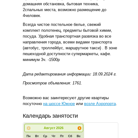
домашняя обстановка, бытовая техника,
2спальных места, возможно размещение до
4человек.
Всегда чистое постельное белье, свежий
комплект полотенец, предметы бытовой химии,
посуда. Удобная транспортная развязка во все
направления города, всеми видами транспорта
(автобус, троллейбус, маршрутное такси) . В зоне
пешеходной доступности супермаркеты, кафе.
минимум 3ч. -1500р
Дата редактирования информации: 18.09.2024 г.
Просмотров объявления: 1761.
Возможно вас заинтересуют другие квартиры
посуточно
на шоссе Южное
или
возле Аэропорта
.
Календарь занятости
Август
2026
Пн
Вт
Ср
Чт
Пт
Сб
Вс