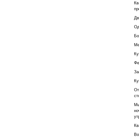
Кв
пр
Дв
Од
Бо
Ме
Ку
Фе
За
Ку
От
ст
Мы
но
ут
Кв
Во