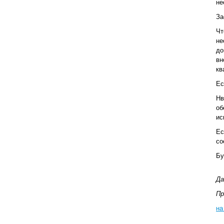
не
За
Чт
не
до
вн
кв
Ес
Нв
об
ис
Ес
со
Бу
Да
Пр
на