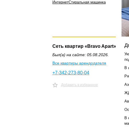
Интернет
Стиральная машинка
Д
Сеть квартир «Bravo Apart»
Ую
Был(а) на сайте: 05.08.2026.
по
Все квартиры арендодателя
В 
+7-342-273-80-04
Ря
Аэ
Добавить в избранное
ЖД
Ав
Ос
В 
ма