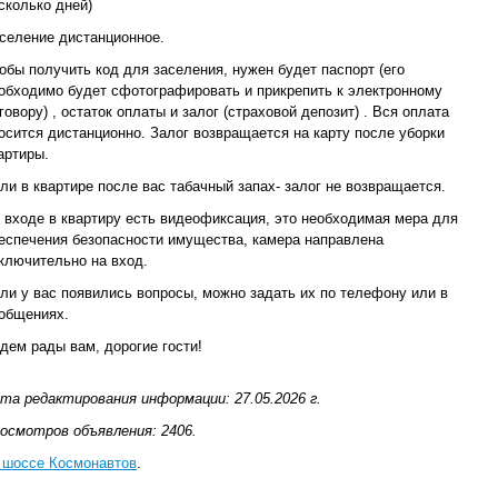
сколько дней)
селение дистанционное.
обы получить код для заселения, нужен будет паспорт (его
обходимо будет сфотографировать и прикрепить к электронному
говору) , остаток оплаты и залог (страховой депозит) . Вся оплата
осится дистанционно. Залог возвращается на карту после уборки
артиры.
ли в квартире после вас табачный запах- залог не возвращается.
 входе в квартиру есть видеофиксация, это необходимая мера для
еспечения безопасности имущества, камера направлена
ключительно на вход.
ли у вас появились вопросы, можно задать их по телефону или в
общениях.
дем рады вам, дорогие гости!
та редактирования информации: 27.05.2026 г.
осмотров объявления: 2406.
 шоссе Космонавтов
.